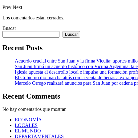
Prev
Next
Los comentarios están cerrados.
Buscar
Buscar
Recent Posts
Acuerdo crucial entre San Juan y la firma Vicuña: aportes millona
San Juan firmó un acuerdo histórico con Vicuña Argentina: la 
Iglesia apuesta al desarrollo local e impulsa una formación profe
El Gobierno dio marcha atrás con la venta de tierras a extranjer
Marcelo Orrego realizará anuncios para San Juan por cadena pr
Recent Comments
No hay comentarios que mostrar.
ECONOMÍA
LOCALES
EL MUNDO
DEPARTAMENTALES