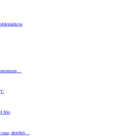
oblemáticos
mperaturas…
0°C
l frío
a casa, derribó…