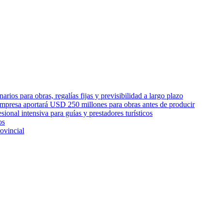
rios para obras, regalías fijas y previsibilidad a largo plazo
empresa aportará USD 250 millones para obras antes de producir
sional intensiva para guías y prestadores turísticos
os
ovincial