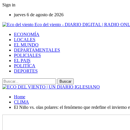
Sign in
jueves 6 de agosto de 2026
Eco del viento - DIARIO DIGITAL | RADIO ON
ECONOMÍA
LOCALES
EL MUNDO
DEPARTAMENTALES
POLICIALES
EL PAIS
POLITÍCA
DEPORTES
Home
CLIMA
El Niño vs. olas polares: el fenómeno que redefine el invierno 