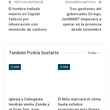
NOTICIA ANTERIOR
SEGUIENTE NOTICIA
El hombre hallado
Tras gestiones del
muerto en Capital
gobernador Orrego,
falleció por
JetSMART empezará a
intoxicación con
operar en la provincia
monóxido de carbono
desde noviembre
También Podría Gustarte
Todas
CLIMA
CLIMA
Iglesia y Calingasta
El Niño marcará el clima
tendrán viento Zonda y
hasta octubre:
el Gran San Juan
pronostican más lluvias