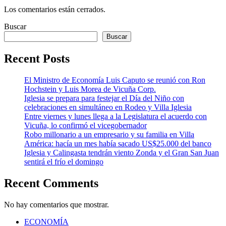
Los comentarios están cerrados.
Buscar
Buscar
Recent Posts
El Ministro de Economía Luis Caputo se reunió con Ron
Hochstein y Luis Morea de Vicuña Corp.
Iglesia se prepara para festejar el Día del Niño con
celebraciones en simultáneo en Rodeo y Villa Iglesia
Entre viernes y lunes llega a la Legislatura el acuerdo con
Vicuña, lo confirmó el vicegobernador
Robo millonario a un empresario y su familia en Villa
América: hacía un mes había sacado US$25.000 del banco
Iglesia y Calingasta tendrán viento Zonda y el Gran San Juan
sentirá el frío el domingo
Recent Comments
No hay comentarios que mostrar.
ECONOMÍA