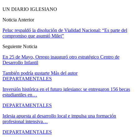
UN DIARIO IGLESIANO
Noticia Anterior
Peluc respaldó la disolución de Vialidad Nacional: “Es parte del
compromiso que asumió Milei”
Seguiente Noticia
En 25 de Mayo, Orrego inauguró otro estratégico Centro de
Desarrollo Infantil
También podría gustarte
Más del autor
DEPARTAMENTALES
Inversión histórica en el futuro iglesiano: se entregaron 156 becas
estudiantiles en…
DEPARTAMENTALES
Iglesia apuesta al desarrollo local e impulsa una formación
profesional intensiva…
DEPARTAMENTALES