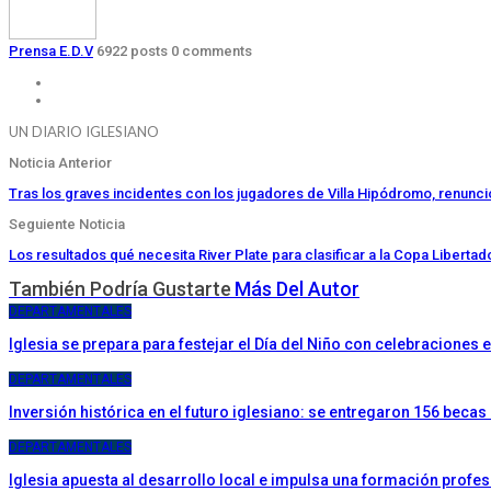
Prensa E.D.V
6922 posts
0 comments
UN DIARIO IGLESIANO
Noticia Anterior
Tras los graves incidentes con los jugadores de Villa Hipódromo, renunci
Seguiente Noticia
Los resultados qué necesita River Plate para clasificar a la Copa Liberta
También Podría Gustarte
Más Del Autor
DEPARTAMENTALES
Iglesia se prepara para festejar el Día del Niño con celebraciones
DEPARTAMENTALES
Inversión histórica en el futuro iglesiano: se entregaron 156 becas
DEPARTAMENTALES
Iglesia apuesta al desarrollo local e impulsa una formación profes