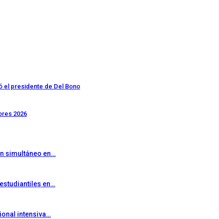
ó el presidente de Del Bono
dores 2026
 en simultáneo en…
 estudiantiles en…
ional intensiva…