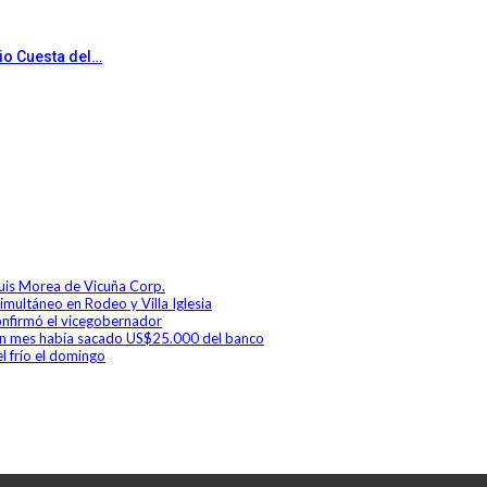
rio Cuesta del…
Luis Morea de Vicuña Corp.
simultáneo en Rodeo y Villa Iglesia
 confirmó el vicegobernador
a un mes había sacado US$25.000 del banco
l frío el domingo