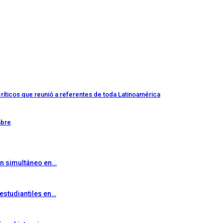
íticos que reunió a referentes de toda Latinoamérica
mbre
 en simultáneo en…
 estudiantiles en…