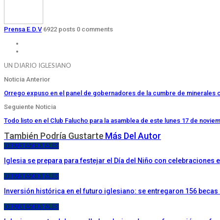
Prensa E.D.V
6922 posts
0 comments
UN DIARIO IGLESIANO
Noticia Anterior
Orrego expuso en el panel de gobernadores de la cumbre de minerales cr
Seguiente Noticia
Todo listo en el Club Falucho para la asamblea de este lunes 17 de novie
También Podría Gustarte
Más Del Autor
DEPARTAMENTALES
Iglesia se prepara para festejar el Día del Niño con celebraciones
DEPARTAMENTALES
Inversión histórica en el futuro iglesiano: se entregaron 156 becas
DEPARTAMENTALES