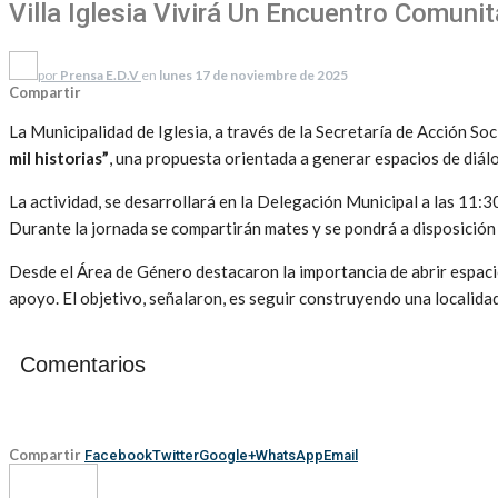
Villa Iglesia Vivirá Un Encuentro Comuni
por
Prensa E.D.V
en
lunes 17 de noviembre de 2025
Compartir
La Municipalidad de Iglesia, a través de la Secretaría de Acción S
mil historias”
, una propuesta orientada a generar espacios de diálo
La actividad, se desarrollará en la Delegación Municipal a las 11
Durante la jornada se compartirán mates y se pondrá a disposición
Desde el Área de Género destacaron la importancia de abrir espac
apoyo. El objetivo, señalaron, es seguir construyendo una localida
Comentarios
Compartir
Facebook
Twitter
Google+
WhatsApp
Email