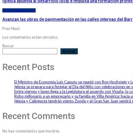
Iglesia apuesta al desarrollo local e impulsa una formación profes
DEPARTAMENTALES
Avanzan las obras de pavimentación en las calles internas del Bar
Prev
Next
Los comentarios están cerrados.
Buscar
Buscar
Recent Posts
El Ministro de Economía Luis Caputo se reunió con Ron Hochstein y 
Iglesia se prepara para festejar el Día del Niño con celebraciones en 
Entre viernes y lunes llega a la Legislatura el acuerdo con Vicuña, lo
Robo millonario a un empresario y su familia en Villa América: hací
Iglesia y Calingasta tendrán viento Zonda y el Gran San Juan sentirá e
Recent Comments
No hay comentarios que mostrar.