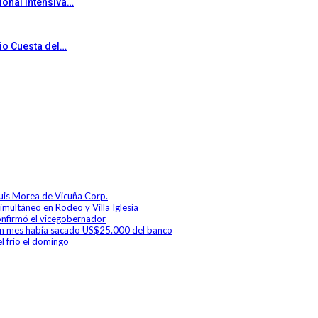
ional intensiva…
rio Cuesta del…
Luis Morea de Vicuña Corp.
simultáneo en Rodeo y Villa Iglesia
 confirmó el vicegobernador
a un mes había sacado US$25.000 del banco
l frío el domingo