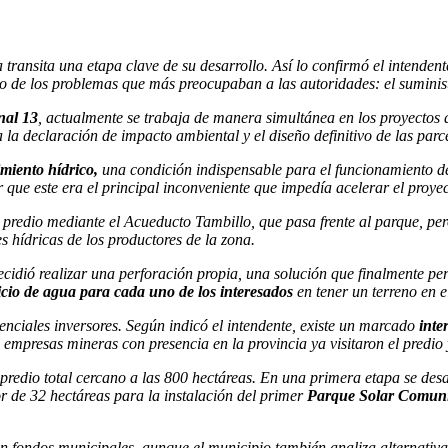
transita una etapa clave de su desarrollo. Así lo confirmó el intenden
 uno de los problemas que más preocupaban a las autoridades: el suminis
nal 13
, actualmente se trabaja de manera simultánea en los proyectos
a declaración de impacto ambiental y el diseño definitivo de las parc
imiento hídrico,
una condición indispensable para el funcionamiento d
r que este era el principal inconveniente que impedía acelerar el proyec
el predio mediante el Acueducto Tambillo, que pasa frente al parque, 
 hídricas de los productores de la zona.
ecidió realizar una perforación propia, una solución que finalmente per
vicio de agua para cada uno de los interesados
en tener un terreno en 
nciales inversores. Según indicó el intendente, existe un marcado
inter
es empresas mineras con presencia en la provincia ya visitaron el predi
redio total cercano a las 800 hectáreas. En una primera etapa se desa
r de 32 hectáreas para la instalación del primer
Parque Solar Comuni
on fondos municipales, aunque el municipio también analiza alternativa