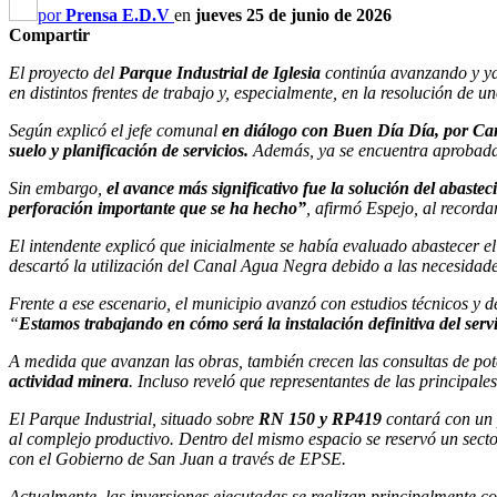
por
Prensa E.D.V
en
jueves 25 de junio de 2026
Compartir
El proyecto del
Parque Industrial
de Iglesia
continúa avanzando y ya 
en distintos frentes de trabajo y, especialmente, en la resolución de
Según explicó el jefe comunal
en diálogo con Buen Día Día, por Ca
suelo y planificación de servicios.
Además, ya se encuentra aprobada l
Sin embargo,
el avance más significativo fue la solución del abastec
perforación importante que se ha hecho”
, afirmó Espejo, al recorda
El intendente explicó que inicialmente se había evaluado abastecer 
descartó la utilización del Canal Agua Negra debido a las necesidades
Frente a ese escenario, el municipio avanzó con estudios técnicos y d
“
Estamos trabajando en cómo será la instalación definitiva del ser
A medida que avanzan las obras, también crecen las consultas de pote
actividad minera
. Incluso reveló que representantes de las principal
El Parque Industrial, situado sobre
RN 150 y RP419
contará con un p
al complejo productivo. Dentro del mismo espacio se reservó un secto
con el Gobierno de San Juan a través de EPSE.
Actualmente, las inversiones ejecutadas se realizan principalmente c