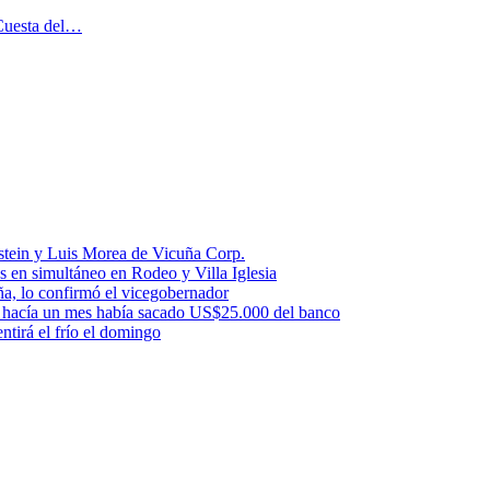
 Cuesta del…
stein y Luis Morea de Vicuña Corp.
es en simultáneo en Rodeo y Villa Iglesia
uña, lo confirmó el vicegobernador
a: hacía un mes había sacado US$25.000 del banco
ntirá el frío el domingo