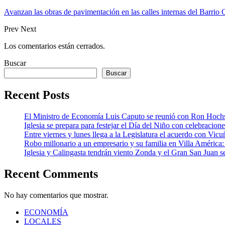
Avanzan las obras de pavimentación en las calles internas del Barrio
Prev
Next
Los comentarios están cerrados.
Buscar
Buscar
Recent Posts
El Ministro de Economía Luis Caputo se reunió con Ron Hoch
Iglesia se prepara para festejar el Día del Niño con celebracion
Entre viernes y lunes llega a la Legislatura el acuerdo con Vic
Robo millonario a un empresario y su familia en Villa Améric
Iglesia y Calingasta tendrán viento Zonda y el Gran San Juan se
Recent Comments
No hay comentarios que mostrar.
ECONOMÍA
LOCALES