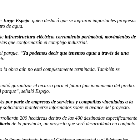
te
Jorge Espejo
, quien destacó que se lograron importantes progresos
tro de agua.
 de
infraestructura eléctrica, cerramiento perimetral, movimientos de
elas que conformarán el complejo industrial.
el parque. “
Ya podemos decir que tenemos agua a través de una
to.
pero la obra aún no está completamente terminada. También se
mitió garantizar el recurso para el futuro funcionamiento del predio.
el parque”, señaló Espejo.
és por parte de empresas de servicios y compañías vinculadas a la
o y solicitaron mantenerse informados sobre el avance del proyecto.
rrollarán 200 hectáreas dentro de las 400 destinadas específicamente
tario
de la provincia, un proyecto que será desarrollado en conjunto
s de financiamiento junto al Gobierno provincial y al fideicomiso