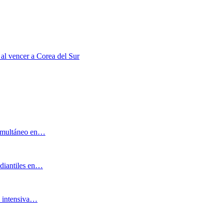
 al vencer a Corea del Sur
 simultáneo en…
tudiantiles en…
al intensiva…