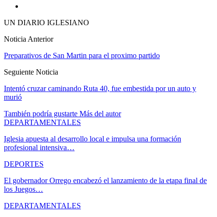
UN DIARIO IGLESIANO
Noticia Anterior
Preparativos de San Martin para el proximo partido
Seguiente Noticia
Intentó cruzar caminando Ruta 40, fue embestida por un auto y
murió
También podría gustarte
Más del autor
DEPARTAMENTALES
Iglesia apuesta al desarrollo local e impulsa una formación
profesional intensiva…
DEPORTES
El gobernador Orrego encabezó el lanzamiento de la etapa final de
los Juegos…
DEPARTAMENTALES