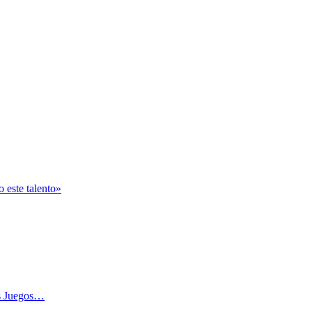
 este talento»
os Juegos…