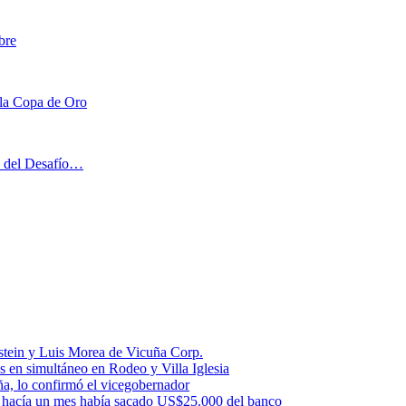
bre
n la Copa de Oro
on del Desafío…
stein y Luis Morea de Vicuña Corp.
es en simultáneo en Rodeo y Villa Iglesia
uña, lo confirmó el vicegobernador
a: hacía un mes había sacado US$25.000 del banco