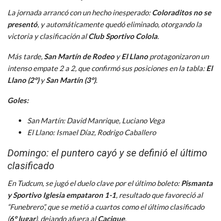
La jornada arrancó con un hecho inesperado:
Coloraditos no se
presentó
, y automáticamente quedó eliminado, otorgando la
victoria y clasificación al
Club Sportivo Colola
.
Más tarde,
San Martín de Rodeo
y
El Llano
protagonizaron un
intenso empate 2 a 2, que confirmó sus posiciones en la tabla:
El
Llano (2°)
y
San Martín (3°)
.
Goles:
San Martín: David Manrique, Luciano Vega
El Llano: Ismael Díaz, Rodrigo Caballero
Domingo: el puntero cayó y se definió el último
clasificado
En Tudcum, se jugó el duelo clave por el último boleto:
Pismanta
y Sportivo Iglesia empataron 1-1
, resultado que favoreció al
“Funebrero”, que se metió a cuartos como el último clasificado
(
6° lugar
), dejando afuera al
Cacique
.