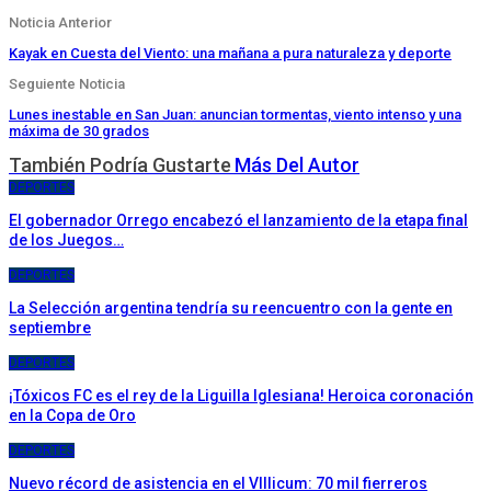
Noticia Anterior
Kayak en Cuesta del Viento: una mañana a pura naturaleza y deporte
Seguiente Noticia
Lunes inestable en San Juan: anuncian tormentas, viento intenso y una
máxima de 30 grados
También Podría Gustarte
Más Del Autor
DEPORTES
El gobernador Orrego encabezó el lanzamiento de la etapa final
de los Juegos…
DEPORTES
La Selección argentina tendría su reencuentro con la gente en
septiembre
DEPORTES
¡Tóxicos FC es el rey de la Liguilla Iglesiana! Heroica coronación
en la Copa de Oro
DEPORTES
Nuevo récord de asistencia en el VIllicum: 70 mil fierreros