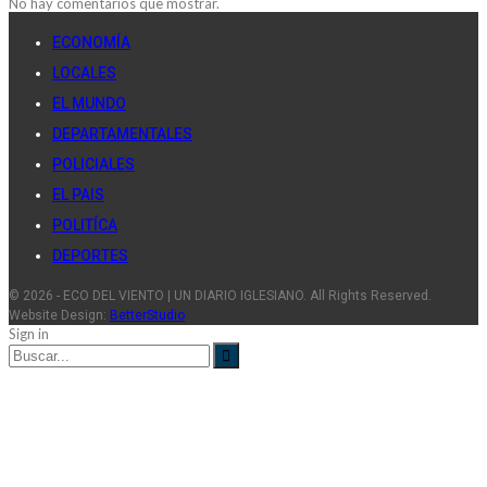
No hay comentarios que mostrar.
ECONOMÍA
LOCALES
EL MUNDO
DEPARTAMENTALES
POLICIALES
EL PAIS
POLITÍCA
DEPORTES
© 2026 - ECO DEL VIENTO | UN DIARIO IGLESIANO. All Rights Reserved.
Website Design:
BetterStudio
Sign in