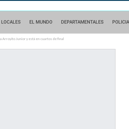
LOCALES
EL MUNDO
DEPARTAMENTALES
POLICI
 Arroyito Junior y está en cuartos de final