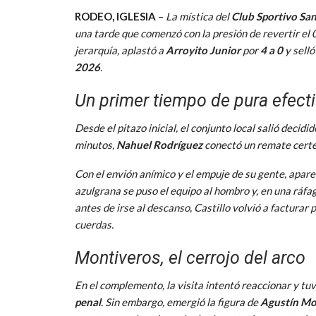
RODEO, IGLESIA
–
La mística del
Club Sportivo Sa
una tarde que comenzó con la presión de revertir el 0
jerarquía, aplastó a
Arroyito Junior
por
4 a 0
y selló
2026
.
Un primer tiempo de pura efect
Desde el pitazo inicial, el conjunto local salió decidi
minutos,
Nahuel Rodríguez
conectó un remate certer
Con el envión anímico y el empuje de su gente, aparec
azulgrana se puso el equipo al hombro y, en una ráfa
antes de irse al descanso, Castillo volvió a facturar
cuerdas.
Montiveros, el cerrojo del arco
En el complemento, la visita intentó reaccionar y t
penal
. Sin embargo, emergió la figura de
Agustín Mo