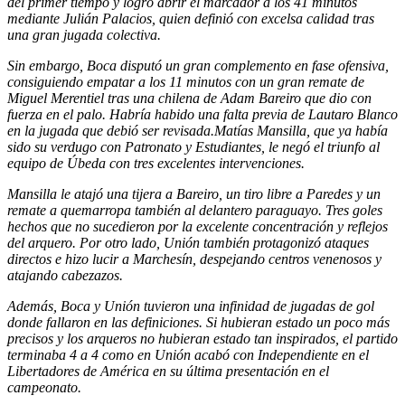
del primer tiempo y logró abrir el marcador a los 41 minutos
mediante Julián Palacios, quien definió con excelsa calidad tras
una gran jugada colectiva.
Sin embargo, Boca disputó un gran complemento en fase ofensiva,
consiguiendo empatar a los 11 minutos con un gran remate de
Miguel Merentiel tras una chilena de Adam Bareiro que dio con
fuerza en el palo. Habría habido una falta previa de Lautaro Blanco
en la jugada que debió ser revisada.Matías Mansilla, que ya había
sido su verdugo con Patronato y Estudiantes, le negó el triunfo al
equipo de Úbeda con tres excelentes intervenciones.
Mansilla le atajó una tijera a Bareiro, un tiro libre a Paredes y un
remate a quemarropa también al delantero paraguayo. Tres goles
hechos que no sucedieron por la excelente concentración y reflejos
del arquero. Por otro lado, Unión también protagonizó ataques
directos e hizo lucir a Marchesín, despejando centros venenosos y
atajando cabezazos.
Además, Boca y Unión tuvieron una infinidad de jugadas de gol
donde fallaron en las definiciones. Si hubieran estado un poco más
precisos y los arqueros no hubieran estado tan inspirados, el partido
terminaba 4 a 4 como en Unión acabó con Independiente en el
Libertadores de América en su última presentación en el
campeonato.