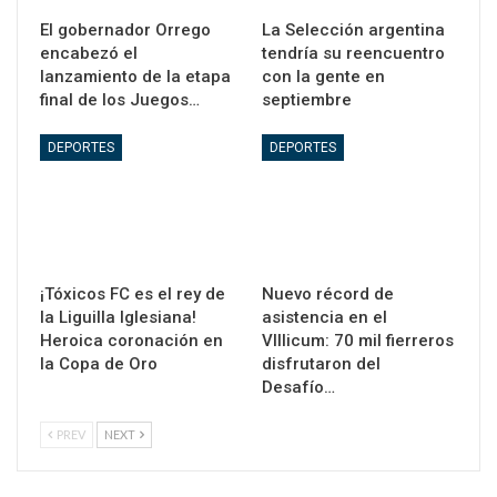
El gobernador Orrego
La Selección argentina
encabezó el
tendría su reencuentro
lanzamiento de la etapa
con la gente en
final de los Juegos…
septiembre
DEPORTES
DEPORTES
¡Tóxicos FC es el rey de
Nuevo récord de
la Liguilla Iglesiana!
asistencia en el
Heroica coronación en
VIllicum: 70 mil fierreros
la Copa de Oro
disfrutaron del
Desafío…
PREV
NEXT