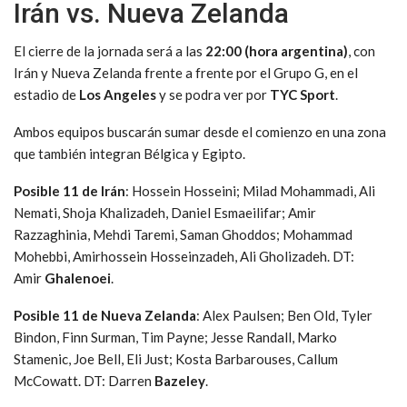
Irán vs. Nueva Zelanda
El cierre de la jornada será a las
22:00 (hora argentina)
, con
Irán y Nueva Zelanda frente a frente por el Grupo G, en el
estadio de
Los Angeles
y se podra ver por
TYC Sport
.
Ambos equipos buscarán sumar desde el comienzo en una zona
que también integran Bélgica y Egipto.
Posible 11 de Irán
: Hossein Hosseini; Milad Mohammadi, Ali
Nemati, Shoja Khalizadeh, Daniel Esmaeilifar; Amir
Razzaghinia, Mehdi Taremi, Saman Ghoddos; Mohammad
Mohebbi, Amirhossein Hosseinzadeh, Ali Gholizadeh. DT:
Amir
Ghalenoei
.
Posible 11 de Nueva Zelanda
: Alex Paulsen; Ben Old, Tyler
Bindon, Finn Surman, Tim Payne; Jesse Randall, Marko
Stamenic, Joe Bell, Eli Just; Kosta Barbarouses, Callum
McCowatt. DT: Darren
Bazeley
.