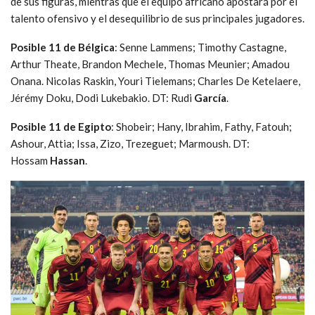
de sus figuras, mientras que el equipo africano apostará por el
talento ofensivo y el desequilibrio de sus principales jugadores.
Posible 11 de Bélgica
: Senne Lammens; Timothy Castagne,
Arthur Theate, Brandon Mechele, Thomas Meunier; Amadou
Onana. Nicolas Raskin, Youri Tielemans; Charles De Ketelaere,
Jérémy Doku, Dodi Lukebakio. DT: Rudi
García
.
Posible 11 de Egipto
: Shobeir; Hany, Ibrahim, Fathy, Fatouh;
Ashour, Attia; Issa, Zizo, Trezeguet; Marmoush. DT:
Hossam
Hassan
.