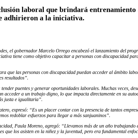
lusión laboral que brindará entrenamiento a
adhirieron a la iniciativa.
Andes, el gobernador Marcelo Orrego encabezó el lanzamiento del pro
iativa tiene como objetivo capacitar a personas con discapacidad par
ara que las personas con discapacidad puedan acceder al ámbito labor
es resultados”.
 tender puentes y generar oportunidades laborales. Muchas veces, desd
an acceder a un trabajo digno, lo que impacta directamente en su auto
 justa e igualitaria”.
atero, expresó: “Es un placer contar con la presencia de tantos empre
mos redoblar esfuerzos para llegar a más sanjuaninos”.
apacidad, Paula Moreno, agregó: “Llevamos más de un año trabajando e
s que los asisten en la niñez y la juventud, pero era fundamental enfoca