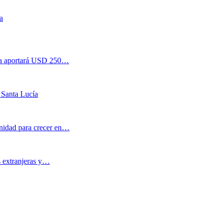
a
esa aportará USD 250…
 Santa Lucía
nidad para crecer en…
s extranjeras y…