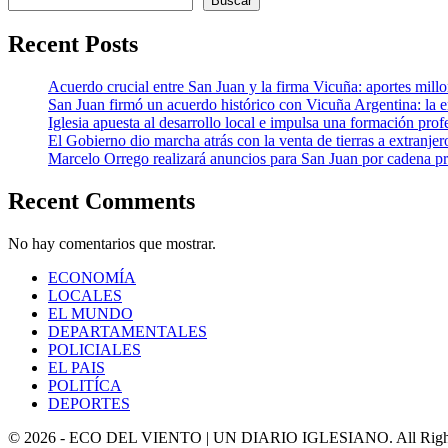
Buscar
Recent Posts
Acuerdo crucial entre San Juan y la firma Vicuña: aportes millona
San Juan firmó un acuerdo histórico con Vicuña Argentina: la 
Iglesia apuesta al desarrollo local e impulsa una formación profe
El Gobierno dio marcha atrás con la venta de tierras a extranjer
Marcelo Orrego realizará anuncios para San Juan por cadena pr
Recent Comments
No hay comentarios que mostrar.
ECONOMÍA
LOCALES
EL MUNDO
DEPARTAMENTALES
POLICIALES
EL PAIS
POLITÍCA
DEPORTES
© 2026 - ECO DEL VIENTO | UN DIARIO IGLESIANO. All Right