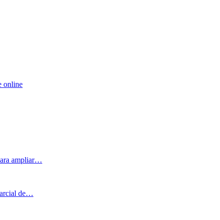
e online
 para ampliar…
parcial de…