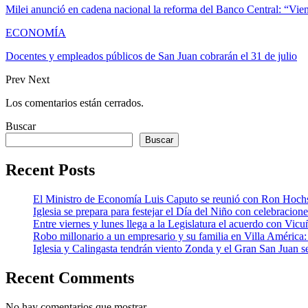
Milei anunció en cadena nacional la reforma del Banco Central: “Vie
ECONOMÍA
Docentes y empleados públicos de San Juan cobrarán el 31 de julio
Prev
Next
Los comentarios están cerrados.
Buscar
Buscar
Recent Posts
El Ministro de Economía Luis Caputo se reunió con Ron Hoch
Iglesia se prepara para festejar el Día del Niño con celebracion
Entre viernes y lunes llega a la Legislatura el acuerdo con Vic
Robo millonario a un empresario y su familia en Villa Améric
Iglesia y Calingasta tendrán viento Zonda y el Gran San Juan se
Recent Comments
No hay comentarios que mostrar.