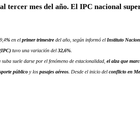
l tercer mes del año. El IPC nacional super
9,4
%
en el
primer trimestre
del año, según informó el
Instituto Nacio
 (IPC)
tuvo una variación del
32,6%
.
la suba suele darse por el fenómeno de estacionalidad,
el alza que mar
sporte público
y los
pasajes aéreos
. Desde el inicio del
conflicto en M