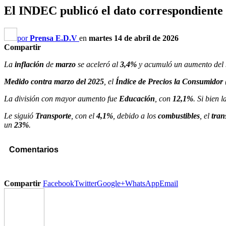
El INDEC publicó el dato correspondiente a
por
Prensa E.D.V
en
martes 14 de abril de 2026
Compartir
La
inflación
de
marzo
se aceleró al
3,4%
y acumuló un aumento del 
Medido contra marzo del 2025
, el
Índice de Precios la Consumidor
La división con mayor aumento fue
Educación
, con
12,1%
. Si bien 
Le siguió
Transporte
, con el
4,1%
, debido a los
combustibles
, el
tran
un
23%
.
Comentarios
Compartir
Facebook
Twitter
Google+
WhatsApp
Email