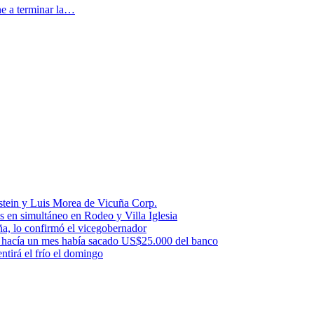
ne a terminar la…
stein y Luis Morea de Vicuña Corp.
es en simultáneo en Rodeo y Villa Iglesia
uña, lo confirmó el vicegobernador
a: hacía un mes había sacado US$25.000 del banco
ntirá el frío el domingo