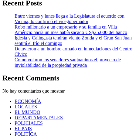
Recent Posts
Entre viernes y lunes llega a la Legislatura el acuerdo con
Vicuña, lo confirmó el vicegobernador
Robo millonario a un empresario y su familia en Villa
América: hacía un mes había sacado US$25.000 del banco
Iglesia y Calingasta tendrán viento Zonda y el Gran San Juan
sentirá el frío el domingo
Detuvieron a un hombre armado en inmediaciones del Centro
Cívico
Como votaron los senadores sanjuaninos el proyecto de
inviolabilidad de la propiedad privada
Recent Comments
No hay comentarios que mostrar.
ECONOMÍA
LOCALES
EL MUNDO
DEPARTAMENTALES
POLICIALES
EL PAIS
POLITÍCA