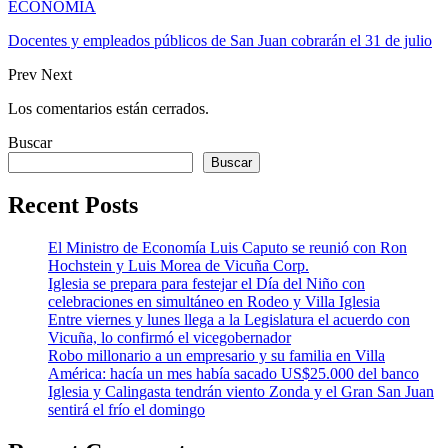
ECONOMÍA
Docentes y empleados públicos de San Juan cobrarán el 31 de julio
Prev
Next
Los comentarios están cerrados.
Buscar
Buscar
Recent Posts
El Ministro de Economía Luis Caputo se reunió con Ron
Hochstein y Luis Morea de Vicuña Corp.
Iglesia se prepara para festejar el Día del Niño con
celebraciones en simultáneo en Rodeo y Villa Iglesia
Entre viernes y lunes llega a la Legislatura el acuerdo con
Vicuña, lo confirmó el vicegobernador
Robo millonario a un empresario y su familia en Villa
América: hacía un mes había sacado US$25.000 del banco
Iglesia y Calingasta tendrán viento Zonda y el Gran San Juan
sentirá el frío el domingo