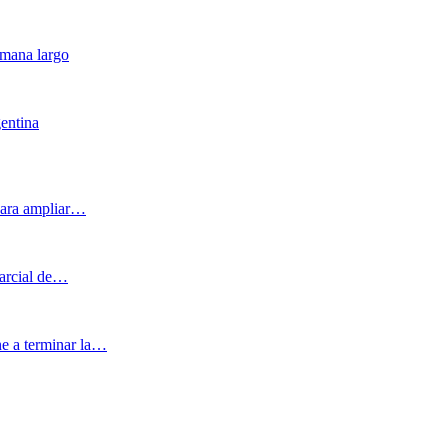
emana largo
entina
 para ampliar…
parcial de…
ne a terminar la…