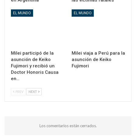
en Argentina
las víctimas fatales
EL MUNDO
EL MUNDO
Milei participó de la
Milei viaja a Perú para la
asunción de Keiko
asunción de Keiko
Fujimori y recibió un
Fujimori
Doctor Honoris Causa
en…
PREV
NEXT
Los comentarios están cerrados.