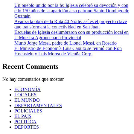
Un pueblo unido por la fe: Iglesia celebró su devoción y con
ello 150 años de la aparición a su patrono Santo Domingo de
Guzmán
Avanza la obra de la Ruta 40 Norte: así es el proyecto clave
que transformará la conectividad en San Juan
Escuelas de Iglesia deslumbraron con su producción local en
la Muestra Agropecuaria Provincial
Murió Jorge Messi, padre de Lionel Messi, en Rosario
El Ministro de Economía Luis Caputo se reunió con Ron
Hochstein y Luis Morea de Vicuña Corp.
Recent Comments
No hay comentarios que mostrar.
ECONOMÍA
LOCALES
EL MUNDO
DEPARTAMENTALES
POLICIALES
EL PAIS
POLITÍCA
DEPORTES