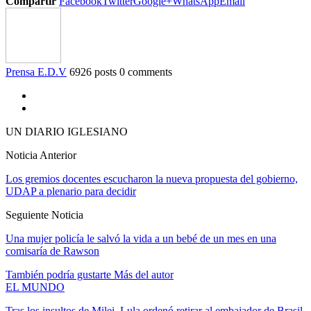
Compartir
Facebook
Twitter
Google+
WhatsApp
Email
Prensa E.D.V
6926 posts
0 comments
UN DIARIO IGLESIANO
Noticia Anterior
Los gremios docentes escucharon la nueva propuesta del gobierno,
UDAP a plenario para decidir
Seguiente Noticia
Una mujer policía le salvó la vida a un bebé de un mes en una
comisaría de Rawson
También podría gustarte
Más del autor
EL MUNDO
Tras los insultos de Milei, Lula ordenó retirar al embajador de Brasil