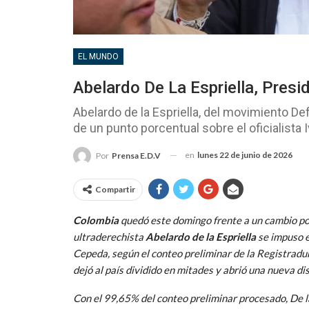
EL MUNDO
Abelardo De La Espriella, Pres
Abelardo de la Espriella, del movimiento D
de un punto porcentual sobre el oficialista
en
lunes 22 de junio de 2026
Por
Prensa E.D.V
Compartir
Colombia
quedó este domingo frente a un cambio pol
ultraderechista
Abelardo de la Espriella
se impuso en
Cepeda, según el conteo preliminar de la Registrad
dejó al país dividido en mitades y abrió una nueva dis
Con el 99,65% del conteo preliminar procesado, De l