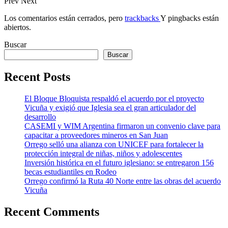
Prev
Next
Los comentarios están cerrados, pero
trackbacks
Y pingbacks están
abiertos.
Buscar
Buscar
Recent Posts
El Bloque Bloquista respaldó el acuerdo por el proyecto
Vicuña y exigió que Iglesia sea el gran articulador del
desarrollo
CASEMI y WIM Argentina firmaron un convenio clave para
capacitar a proveedores mineros en San Juan
Orrego selló una alianza con UNICEF para fortalecer la
protección integral de niñas, niños y adolescentes
Inversión histórica en el futuro iglesiano: se entregaron 156
becas estudiantiles en Rodeo
Orrego confirmó la Ruta 40 Norte entre las obras del acuerdo
Vicuña
Recent Comments