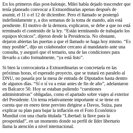
En los primeros días post-balotaje, Milei había dejado trascender que
tenía planeado convocar a Extraordinarias apenas después de
asumir, el 11 o el 12 de diciembre. Pero el llamado se postergó
indefinidamente y, a dos semanas de la toma de mando, aún está
pendiente. El motivo de la demora, explicaron, se debe a que no está
terminado el contenido de la ley. “Están terminando de trabajarlo los
equipos técnicos”, dijeron desde la Presidencia. No obstante,
dejaron abiertas las puertas a que el llamado se haga hoy mismo. “Es
muy posible”, dijo un colaborador cercano al mandatario ante una
consulta, y aseguró que el temario, una de las condiciones para
llevarlo a cabo formalmente, “ya está listo”.
Si bien la convocatoria a Extraordinarias se concretaría en las
próximas horas, el esperado proyecto, que se tratará en paralelo al
DNU, no pasaría por la mesa de entrada de Diputados hasta dentro
de algunos días. “Sí o sí va a estar antes de fin de año”, adelantaron
en Balcarce 50. Hoy se estaban puliendo “cuestiones
administrativas” obligadas, como el apartado sobre viajes al exterior
del Presidente. Un tema relativamente importante si se tiene en
cuenta que en enero tiene previsto dirigirse a Davos, Suiza, para
explicar su plan para bajar la inflación en el Foro Económico
Mundial con una charla titulada “Libertad: la llave para la
prosperidad”, en un momento donde su perfil de líder libertario
llama la atención a nivel internacional.