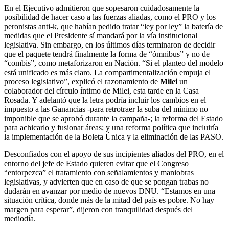
En el Ejecutivo admitieron que sopesaron cuidadosamente la
posibilidad de hacer caso a las fuerzas aliadas, como el PRO y los
peronistas anti-k, que habían pedido tratar “ley por ley” la batería de
medidas que el Presidente sí mandará por la vía institucional
legislativa. Sin embargo, en los últimos días terminaron de decidir
que el paquete tendrá finalmente la forma de “ómnibus” y no de
“combis”, como metaforizaron en Nación. “Si el planteo del modelo
está unificado es más claro. La compartimentalización empuja el
proceso legislativo”, explicó el razonamiento de
Milei
un
colaborador del círculo íntimo de Milei, esta tarde en la Casa
Rosada. Y adelantó que la letra podría incluir los cambios en el
impuesto a las Ganancias -para retrotraer la suba del mínimo no
imponible que se aprobó durante la campaña-; la reforma del Estado
para achicarlo y fusionar áreas; y una reforma política que incluiría
la implementación de la Boleta Única y la eliminación de las PASO.
Desconfiados con el apoyo de sus incipientes aliados del PRO, en el
entorno del jefe de Estado quieren evitar que el Congreso
“entorpezca” el tratamiento con señalamientos y maniobras
legislativas, y advierten que en caso de que se pongan trabas no
dudarán en avanzar por medio de nuevos DNU. “Estamos en una
situación crítica, donde más de la mitad del país es pobre. No hay
margen para esperar”, dijeron con tranquilidad después del
mediodía.