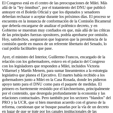
El Congreso está en el centro de las preocupaciones de Milei. Más
allá de la “ley ómnibus”, por el tratamiento del DNU que publicó
anteayer en el Boletín Oficial y que los diputados y senadores
deberían rechazar o aceptar durante los próximos días. El proceso se
encuentra en la instancia de conformación de la Comisión Bicameral
que debería encargarse de analizar el polémico decreto, y en
Gobierno se muestran muy confiados en que, más allá de las críticas
de las principales fuerzas opositores, podría aprobarse por omisión.
Hoy, satisfechos, aseguraron que lograron que la presidencia de la
comisión quede en manos de un referente libertario del Senado, lo
cual podría facilitarles que pase.
Ayer, el ministro del Interior, Guillermo Francos, encargado de la
relación con los gobernadores, estuvo en el palacio del Congreso
con los legisladores que responden a Milei, incluidos Victoria
Villarruel y Martín Menem, para sumar lineamientos a la estrategia
legislativa que planea el Ejecutivo. El martes había recibido a los
gobernadores junto a Milei en la Casa Rosada, donde les pidieron
apoyo tanto para el DNU como para el paquete de medidas. El
primero es fuertemente resistido por el kirchnerismo, principalmente
por el contenido, que desregula profundamente la economía y las
relaciones contractuales. Pero también por los sectores “blandos” del
PRO y la UCR, que si bien muestran acuerdo con el grueso de la
reforma, cuestionan que se busque pasarlas por la vía de un decreto
en lugar de que se trate por los canales institucionales de las