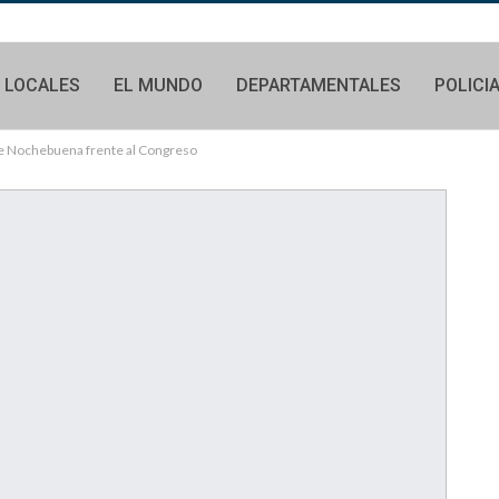
LOCALES
EL MUNDO
DEPARTAMENTALES
POLICI
de Nochebuena frente al Congreso