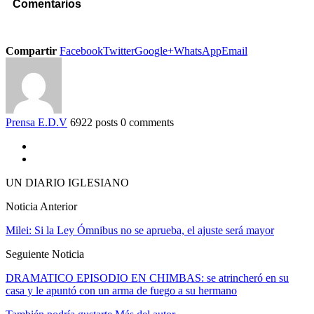
Comentarios
Compartir
Facebook
Twitter
Google+
WhatsApp
Email
Prensa E.D.V
6922 posts
0 comments
UN DIARIO IGLESIANO
Noticia Anterior
Milei: Si la Ley Ómnibus no se aprueba, el ajuste será mayor
Seguiente Noticia
DRAMATICO EPISODIO EN CHIMBAS: se atrincheró en su
casa y le apuntó con un arma de fuego a su hermano