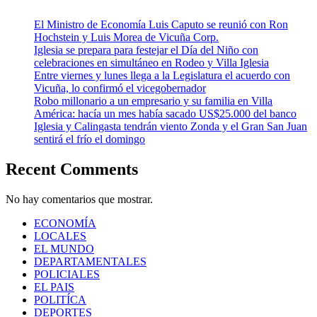
El Ministro de Economía Luis Caputo se reunió con Ron
Hochstein y Luis Morea de Vicuña Corp.
Iglesia se prepara para festejar el Día del Niño con
celebraciones en simultáneo en Rodeo y Villa Iglesia
Entre viernes y lunes llega a la Legislatura el acuerdo con
Vicuña, lo confirmó el vicegobernador
Robo millonario a un empresario y su familia en Villa
América: hacía un mes había sacado US$25.000 del banco
Iglesia y Calingasta tendrán viento Zonda y el Gran San Juan
sentirá el frío el domingo
Recent Comments
No hay comentarios que mostrar.
ECONOMÍA
LOCALES
EL MUNDO
DEPARTAMENTALES
POLICIALES
EL PAIS
POLITÍCA
DEPORTES