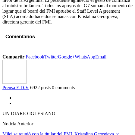
favor de la Argentina. El presidente agradeció el gesto de confianza
al ministro británico. Todos los apoyos del G7 suman al momento de
lograr que el board del FMI apruebe el Staff Level Agreement
(SLA) acordado hace dos semanas con Kristalina Georgieva,
directora gerente del FMI.
Comentarios
Compartir
Facebook
Twitter
Google+
WhatsApp
Email
Prensa E.D.V
6922 posts
0 comments
UN DIARIO IGLESIANO
Noticia Anterior
Milei se reunió con la titular del FMI, Kristalina Georgieva, y