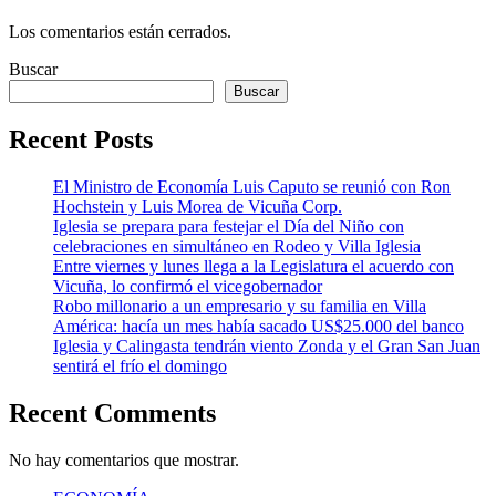
Los comentarios están cerrados.
Buscar
Buscar
Recent Posts
El Ministro de Economía Luis Caputo se reunió con Ron
Hochstein y Luis Morea de Vicuña Corp.
Iglesia se prepara para festejar el Día del Niño con
celebraciones en simultáneo en Rodeo y Villa Iglesia
Entre viernes y lunes llega a la Legislatura el acuerdo con
Vicuña, lo confirmó el vicegobernador
Robo millonario a un empresario y su familia en Villa
América: hacía un mes había sacado US$25.000 del banco
Iglesia y Calingasta tendrán viento Zonda y el Gran San Juan
sentirá el frío el domingo
Recent Comments
No hay comentarios que mostrar.