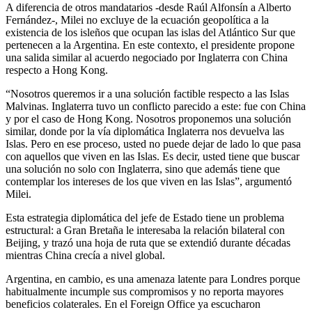
A diferencia de otros mandatarios -desde Raúl Alfonsín a Alberto
Fernández-, Milei no excluye de la ecuación geopolítica a la
existencia de los isleños que ocupan las islas del Atlántico Sur que
pertenecen a la Argentina. En este contexto, el presidente propone
una salida similar al acuerdo negociado por Inglaterra con China
respecto a Hong Kong.
“Nosotros queremos ir a una solución factible respecto a las Islas
Malvinas. Inglaterra tuvo un conflicto parecido a este: fue con China
y por el caso de Hong Kong. Nosotros proponemos una solución
similar, donde por la vía diplomática Inglaterra nos devuelva las
Islas. Pero en ese proceso, usted no puede dejar de lado lo que pasa
con aquellos que viven en las Islas. Es decir, usted tiene que buscar
una solución no solo con Inglaterra, sino que además tiene que
contemplar los intereses de los que viven en las Islas”, argumentó
Milei.
Esta estrategia diplomática del jefe de Estado tiene un problema
estructural: a Gran Bretaña le interesaba la relación bilateral con
Beijing, y trazó una hoja de ruta que se extendió durante décadas
mientras China crecía a nivel global.
Argentina, en cambio, es una amenaza latente para Londres porque
habitualmente incumple sus compromisos y no reporta mayores
beneficios colaterales. En el Foreign Office ya escucharon