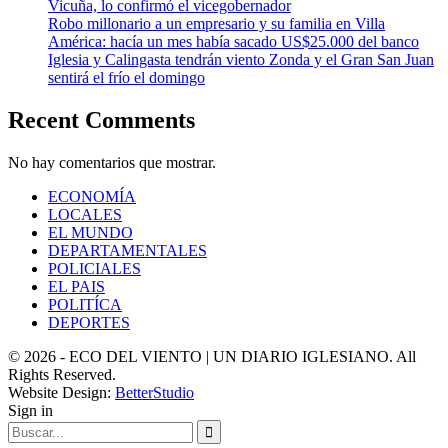
Vicuña, lo confirmó el vicegobernador
Robo millonario a un empresario y su familia en Villa
América: hacía un mes había sacado US$25.000 del banco
Iglesia y Calingasta tendrán viento Zonda y el Gran San Juan
sentirá el frío el domingo
Recent Comments
No hay comentarios que mostrar.
ECONOMÍA
LOCALES
EL MUNDO
DEPARTAMENTALES
POLICIALES
EL PAIS
POLITÍCA
DEPORTES
© 2026 - ECO DEL VIENTO | UN DIARIO IGLESIANO. All
Rights Reserved.
Website Design:
BetterStudio
Sign in