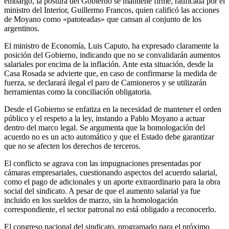
embargo, la postura del Gobierno se mantiene firme, ratificada por el
ministro del Interior, Guillermo Francos, quien calificó las acciones
de Moyano como «patoteadas» que cansan al conjunto de los
argentinos.
El ministro de Economía, Luis Caputo, ha expresado claramente la
posición del Gobierno, indicando que no se convalidarán aumentos
salariales por encima de la inflación. Ante esta situación, desde la
Casa Rosada se advierte que, en caso de confirmarse la medida de
fuerza, se declarará ilegal el paro de Camioneros y se utilizarán
herramientas como la conciliación obligatoria.
Desde el Gobierno se enfatiza en la necesidad de mantener el orden
público y el respeto a la ley, instando a Pablo Moyano a actuar
dentro del marco legal. Se argumenta que la homologación del
acuerdo no es un acto automático y que el Estado debe garantizar
que no se afecten los derechos de terceros.
El conflicto se agrava con las impugnaciones presentadas por
cámaras empresariales, cuestionando aspectos del acuerdo salarial,
como el pago de adicionales y un aporte extraordinario para la obra
social del sindicato. A pesar de que el aumento salarial ya fue
incluido en los sueldos de marzo, sin la homologación
correspondiente, el sector patronal no está obligado a reconocerlo.
El congreso nacional del sindicato, programado para el próximo