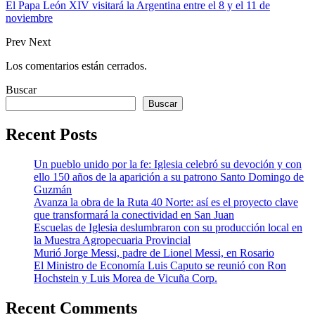
El Papa León XIV visitará la Argentina entre el 8 y el 11 de
noviembre
Prev
Next
Los comentarios están cerrados.
Buscar
Buscar
Recent Posts
Un pueblo unido por la fe: Iglesia celebró su devoción y con
ello 150 años de la aparición a su patrono Santo Domingo de
Guzmán
Avanza la obra de la Ruta 40 Norte: así es el proyecto clave
que transformará la conectividad en San Juan
Escuelas de Iglesia deslumbraron con su producción local en
la Muestra Agropecuaria Provincial
Murió Jorge Messi, padre de Lionel Messi, en Rosario
El Ministro de Economía Luis Caputo se reunió con Ron
Hochstein y Luis Morea de Vicuña Corp.
Recent Comments