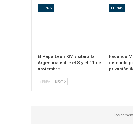
EL PAIS
EL PAIS
El Papa León XIV visitará la
Facundo M
Argentina entre el 8 y el 11 de
detenido po
noviembre
privación i
PREV
NEXT
Los coment