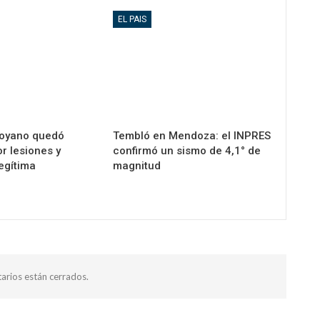
EL PAIS
oyano quedó
Tembló en Mendoza: el INPRES
r lesiones y
confirmó un sismo de 4,1° de
legítima
magnitud
arios están cerrados.