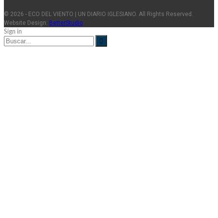
© 2026 - ECO DEL VIENTO | UN DIARIO IGLESIANO. All Rights Reserved.
Website Design:
BetterStudio
Sign in