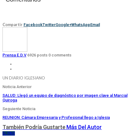
Compartir
Facebook
Twitter
Google+
WhatsApp
Email
Prensa E.D.V
6926 posts
0 comments
UN DIARIO IGLESIANO
Noticia Anterior
SALUD: Llegó un equipo de diagnóstico por imagen clave al Marcial
Quiroga
Seguiente Noticia
REUNION: Cámara Empresaria y Profesional llego a Iglesia
También Podría Gustarte
Más Del Autor
EL PAIS