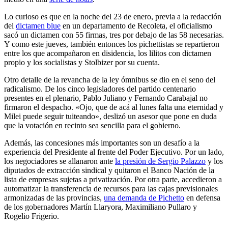
Lo curioso es que en la noche del 23 de enero, previa a la redacción
del
dictamen blue
en un departamento de Recoleta, el oficialismo
sacó un dictamen con 55 firmas, tres por debajo de las 58 necesarias.
Y como este jueves, también entonces los pichettistas se repartieron
entre los que acompañaron en disidencia, los lilitos con dictamen
propio y los socialistas y Stolbizer por su cuenta.
Otro detalle de la revancha de la ley ómnibus se dio en el seno del
radicalismo. De los cinco legisladores del partido centenario
presentes en el plenario, Pablo Juliano y Fernando Carabajal no
firmaron el despacho. «Ojo, que de acá al lunes falta una eternidad y
Milei puede seguir tuiteando», deslizó un asesor que pone en duda
que la votación en recinto sea sencilla para el gobierno.
Además, las concesiones más importantes son un desafío a la
experiencia del Presidente al frente del Poder Ejecutivo. Por un lado,
los negociadores se allanaron ante
la presión de Sergio Palazzo
y los
diputados de extracción sindical y quitaron el Banco Nación de la
lista de empresas sujetas a privatización. Por otra parte, accedieron a
automatizar la transferencia de recursos para las cajas previsionales
armonizadas de las provincias,
una demanda de Pichetto
en defensa
de los gobernadores Martín Llaryora, Maximiliano Pullaro y
Rogelio Frigerio.