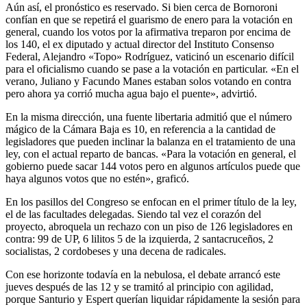
Aún así, el pronóstico es reservado. Si bien cerca de Bornoroni
confían en que se repetirá el guarismo de enero para la votación en
general, cuando los votos por la afirmativa treparon por encima de
los 140, el ex diputado y actual director del Instituto Consenso
Federal, Alejandro «Topo» Rodríguez, vaticinó un escenario difícil
para el oficialismo cuando se pase a la votación en particular. «En el
verano, Juliano y Facundo Manes estaban solos votando en contra
pero ahora ya corrió mucha agua bajo el puente», advirtió.
En la misma dirección, una fuente libertaria admitió que el número
mágico de la Cámara Baja es 10, en referencia a la cantidad de
legisladores que pueden inclinar la balanza en el tratamiento de una
ley, con el actual reparto de bancas. «Para la votación en general, el
gobierno puede sacar 144 votos pero en algunos artículos puede que
haya algunos votos que no estén», graficó.
En los pasillos del Congreso se enfocan en el primer título de la ley,
el de las facultades delegadas. Siendo tal vez el corazón del
proyecto, abroquela un rechazo con un piso de 126 legisladores en
contra: 99 de UP, 6 lilitos 5 de la izquierda, 2 santacruceños, 2
socialistas, 2 cordobeses y una decena de radicales.
Con ese horizonte todavía en la nebulosa, el debate arrancó este
jueves después de las 12 y se tramitó al principio con agilidad,
porque Santurio y Espert querían liquidar rápidamente la sesión para