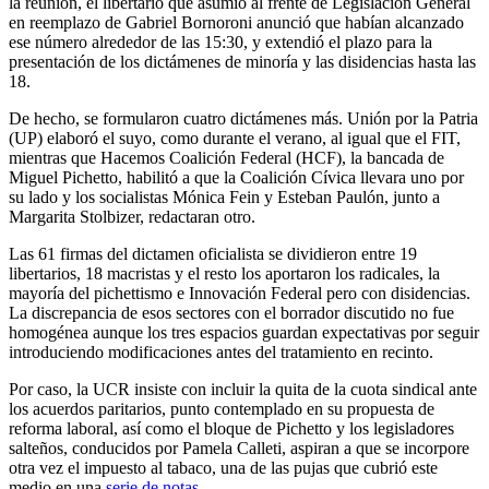
la reunión, el libertario que asumió al frente de Legislación General
en reemplazo de Gabriel Bornoroni anunció que habían alcanzado
ese número alrededor de las 15:30, y extendió el plazo para la
presentación de los dictámenes de minoría y las disidencias hasta las
18.
De hecho, se formularon cuatro dictámenes más. Unión por la Patria
(UP) elaboró el suyo, como durante el verano, al igual que el FIT,
mientras que Hacemos Coalición Federal (HCF), la bancada de
Miguel Pichetto, habilitó a que la Coalición Cívica llevara uno por
su lado y los socialistas Mónica Fein y Esteban Paulón, junto a
Margarita Stolbizer, redactaran otro.
Las 61 firmas del dictamen oficialista se dividieron entre 19
libertarios, 18 macristas y el resto los aportaron los radicales, la
mayoría del pichettismo e Innovación Federal pero con disidencias.
La discrepancia de esos sectores con el borrador discutido no fue
homogénea aunque los tres espacios guardan expectativas por seguir
introduciendo modificaciones antes del tratamiento en recinto.
Por caso, la UCR insiste con incluir la quita de la cuota sindical ante
los acuerdos paritarios, punto contemplado en su propuesta de
reforma laboral, así como el bloque de Pichetto y los legisladores
salteños, conducidos por Pamela Calleti, aspiran a que se incorpore
otra vez el impuesto al tabaco, una de las pujas que cubrió este
medio en una
serie de notas
.