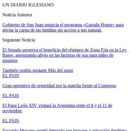
UN DIARIO IGLESIANO
Noticia Anterior
Gobierno de San Juan anuncia el programa «Garrafa Hogar» para
aliviar la carga de las familias sin acceso a gas natural.
Seguiente Noticia
El Senado preserva el beneficio del régimen de Zona Fría en la Ley
Bases, asegurando alivio en las facturas de gas para miles de
usuarios
También podría gustarte
Más del autor
EL PAIS
Gran operativo de seguridad por la marcha frente al Congreso
EL PAIS
El Papa León XIV visitará la Argentina entre el 8 y el 11 de
noviembre
EL PAIS
Facundo Moyano quedó detenido por lesiones y privación ilegítima