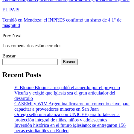
EL PAIS
Tembló en Mendoza: el INPRES confirmó un sismo de 4,1° de
magnitud
Prev
Next
Los comentarios están cerrados.
Buscar
Buscar
Recent Posts
El Bloque Bloquista respaldó el acuerdo por el proyecto
Vicuña y exigió que Iglesia sea el gran articulador del
desarrollo
CASEMI y WIM Argentina firmaron un convenio clave para
capacitar a proveedores mineros en San Juan
Orrego selló una alianza con UNICEF para fortalecer la
protección integral de niñas, niños y adolescentes
Inversión histórica en el futuro iglesiano: se entregaron 156
becas estudiantiles en Rodeo