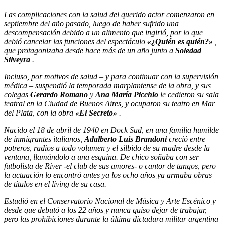
Las complicaciones con la salud del querido actor comenzaron en
septiembre del año pasado, luego de haber sufrido una
descompensación debido a un alimento que ingirió, por lo que
debió cancelar las funciones del espectáculo
«¿Quién es quién?»
,
que protagonizaba desde hace más de un año junto a
Soledad
Silveyra
.
Incluso, por motivos de salud – y para continuar con la supervisión
médica – suspendió la temporada marplantense de la obra, y sus
colegas
Gerardo Romano
y
Ana María Picchio
le cedieron su sala
teatral en la Ciudad de Buenos Aires, y ocuparon su teatro en Mar
del Plata, con la obra
«El Secreto»
.
Nacido el 18 de abril de 1940 en Dock Sud, en una familia humilde
de inmigrantes italianos,
Adalberto Luis Brandoni
creció entre
potreros, radios a todo volumen y el silbido de su madre desde la
ventana, llamándolo a una esquina. De chico soñaba con ser
futbolista de River -el club de sus amores- o cantor de tangos, pero
la actuación lo encontró antes ya los ocho años ya armaba obras
de títulos en el living de su casa.
Estudió en el Conservatorio Nacional de Música y Arte Escénico y
desde que debutó a los 22 años y nunca quiso dejar de trabajar,
pero las prohibiciones durante la última dictadura militar argentina