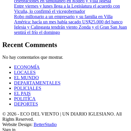
celebraciones en simultáneo en Rodeo y Villa Iglesia
Entre viernes y lunes llega a la Legislatura el acuerdo con
Vicuña, lo confirmó el vicegobernador
Robo millonario a un empresario y su familia en Villa
América: hacía un mes había sacado US$25.000 del banco
Iglesia y Calingasta tendrán viento Zonda y el Gran San Juan
sentirá el frío el domingo
Recent Comments
No hay comentarios que mostrar.
ECONOMÍA
LOCALES
EL MUNDO
DEPARTAMENTALES
POLICIALES
EL PAIS
POLITÍCA
DEPORTES
© 2026 - ECO DEL VIENTO | UN DIARIO IGLESIANO. All
Rights Reserved.
Website Design:
BetterStudio
Sign in