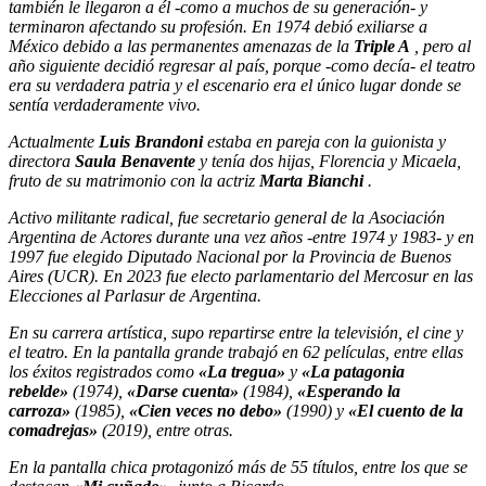
también le llegaron a él -como a muchos de su generación- y
terminaron afectando su profesión. En 1974 debió exiliarse a
México debido a las permanentes amenazas de la
Triple A
, pero al
año siguiente decidió regresar al país, porque -como decía- el teatro
era su verdadera patria y el escenario era el único lugar donde se
sentía verdaderamente vivo.
Actualmente
Luis Brandoni
estaba en pareja con la guionista y
directora
Saula Benavente
y tenía dos hijas, Florencia y Micaela,
fruto de su matrimonio con la actriz
Marta Bianchi
.
Activo militante radical, fue secretario general de la Asociación
Argentina de Actores durante una vez años -entre 1974 y 1983- y en
1997 fue elegido Diputado Nacional por la Provincia de Buenos
Aires (UCR). En 2023 fue electo parlamentario del Mercosur en las
Elecciones al Parlasur de Argentina.
En su carrera artística, supo repartirse entre la televisión, el cine y
el teatro. En la pantalla grande trabajó en 62 películas, entre ellas
los éxitos registrados como
«La tregua»
y
«La patagonia
rebelde»
(1974),
«Darse cuenta»
(1984),
«Esperando la
carroza»
(1985),
«Cien veces no debo»
(1990) y
«El cuento de la
comadrejas»
(2019), entre otras.
En la pantalla chica protagonizó más de 55 títulos, entre los que se