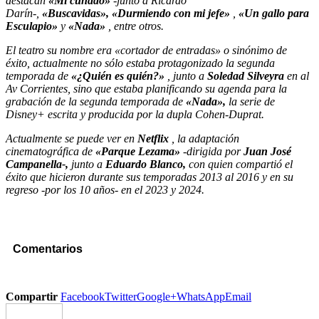
destacan
«Mi cuñado»
-junto a Ricardo
Darín-,
«Buscavidas»,
«Durmiendo con mi jefe»
,
«Un gallo para
Esculapio»
y
«Nada»
, entre otros.
El teatro su nombre era «cortador de entradas» o sinónimo de
éxito, actualmente no sólo estaba protagonizado la segunda
temporada de
«¿Quién es quién?»
, junto a
Soledad Silveyra
en al
Av Corrientes, sino que estaba planificando su agenda para la
grabación de la segunda temporada de
«Nada»,
la serie de
Disney+ escrita y producida por la dupla Cohen-Duprat.
Actualmente se puede ver en
Netflix
, la adaptación
cinematográfica de
«Parque Lezama»
-dirigida por
Juan José
Campanella-,
junto a
Eduardo Blanco,
con quien compartió el
éxito que hicieron durante sus temporadas 2013 al 2016 y en su
regreso -por los 10 años- en el 2023 y 2024.
Comentarios
Compartir
Facebook
Twitter
Google+
WhatsApp
Email