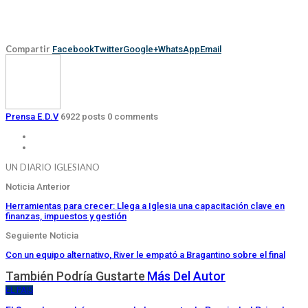
Compartir
Facebook
Twitter
Google+
WhatsApp
Email
Prensa E.D.V
6922 posts
0 comments
UN DIARIO IGLESIANO
Noticia Anterior
Herramientas para crecer: Llega a Iglesia una capacitación clave en
finanzas, impuestos y gestión
Seguiente Noticia
Con un equipo alternativo, River le empató a Bragantino sobre el final
También Podría Gustarte
Más Del Autor
EL PAIS