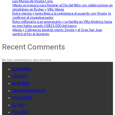
Luis Morea de Vicuña Corp.
Iglesia se prepara para festejar el Día del Niño con celebraciones en
simultáneo en Rodeo y Villa Iglesia
Entre viernes y lunes llega a la Legislatura el acuerdo con Vicuña, lo
confirmó el vicegobernador
Robo millonario a un empresario y su familia en Villa América: hacía
un mes había sacado US$25.000 del banco
Iglesia y Calingasta tendrán viento Zonda y el Gran San Juan
sentirá el frío el domingo
Recent Comments
No hay comentarios que mostrar.
ECONOMÍA
LOCALES
EL MUNDO
DEPARTAMENTALES
POLICIALES
EL PAIS
POLITÍCA