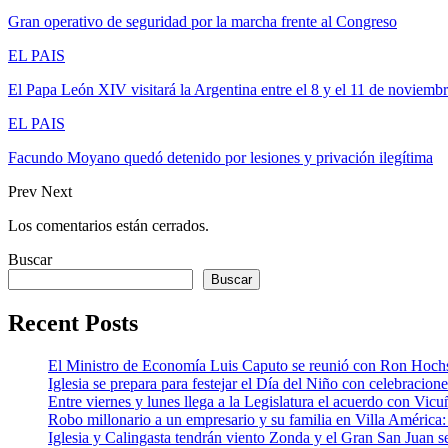
Gran operativo de seguridad por la marcha frente al Congreso
EL PAIS
El Papa León XIV visitará la Argentina entre el 8 y el 11 de noviemb
EL PAIS
Facundo Moyano quedó detenido por lesiones y privación ilegítima
Prev
Next
Los comentarios están cerrados.
Buscar
Buscar
Recent Posts
El Ministro de Economía Luis Caputo se reunió con Ron Hoch
Iglesia se prepara para festejar el Día del Niño con celebracion
Entre viernes y lunes llega a la Legislatura el acuerdo con Vic
Robo millonario a un empresario y su familia en Villa Améric
Iglesia y Calingasta tendrán viento Zonda y el Gran San Juan se