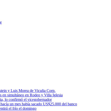
re
stein y Luis Morea de Vicuña Corp.
es en simultáneo en Rodeo y Villa Iglesia
uña, lo confirmó el vicegobernador
a: hacía un mes había sacado US$25.000 del banco
ntirá el frío el domingo