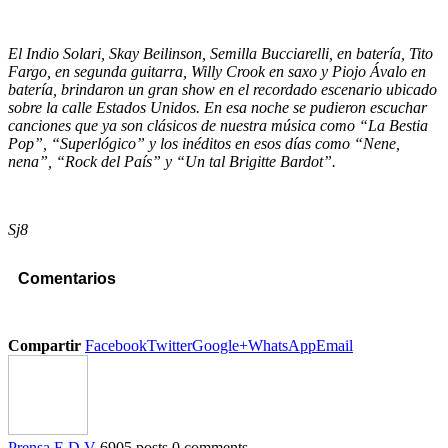
El Indio Solari, Skay Beilinson, Semilla Bucciarelli, en batería, Tito
Fargo, en segunda guitarra, Willy Crook en saxo y Piojo Ávalo en
batería, brindaron un gran show en el recordado escenario ubicado
sobre la calle Estados Unidos. En esa noche se pudieron escuchar
canciones que ya son clásicos de nuestra música como “La Bestia
Pop”, “Superlógico” y los inéditos en esos días como “Nene,
nena”, “Rock del País” y “Un tal Brigitte Bardot”.
Sj8
Comentarios
Compartir
Facebook
Twitter
Google+
WhatsApp
Email
Prensa E.D.V
6905 posts
0 comments