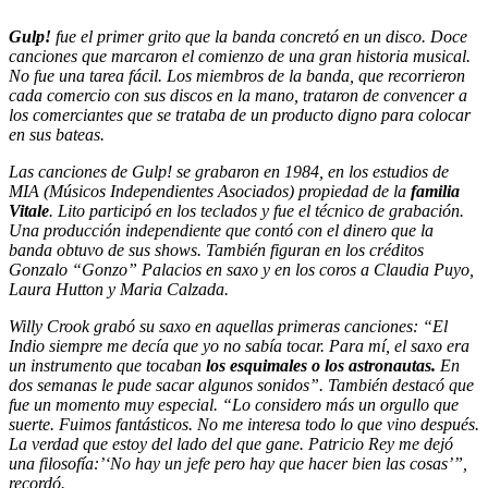
Gulp!
fue el primer grito que la banda concretó en un disco. Doce
canciones que marcaron el comienzo de una gran historia musical.
No fue una tarea fácil. Los miembros de la banda, que recorrieron
cada comercio con sus discos en la mano, trataron de convencer a
los comerciantes que se trataba de un producto digno para colocar
en sus bateas.
Las canciones de Gulp! se grabaron en 1984, en los estudios de
MIA (Músicos Independientes Asociados) propiedad de la
familia
Vitale
. Lito participó en los teclados y fue el técnico de grabación.
Una producción independiente que contó con el dinero que la
banda obtuvo de sus shows. También figuran en los créditos
Gonzalo “Gonzo” Palacios en saxo y en los coros a Claudia Puyo,
Laura Hutton y Maria Calzada.
Willy Crook grabó su saxo en aquellas primeras canciones: “El
Indio siempre me decía que yo no sabía tocar. Para mí, el saxo era
un instrumento que tocaban
los esquimales o los astronautas.
En
dos semanas le pude sacar algunos sonidos”. También destacó que
fue un momento muy especial. “Lo considero más un orgullo que
suerte. Fuimos fantásticos. No me interesa todo lo que vino después.
La verdad que estoy del lado del que gane. Patricio Rey me dejó
una filosofía:’‘No hay un jefe pero hay que hacer bien las cosas’”,
recordó.