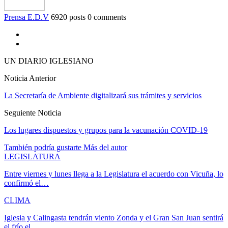
Prensa E.D.V
6920 posts
0 comments
UN DIARIO IGLESIANO
Noticia Anterior
La Secretaría de Ambiente digitalizará sus trámites y servicios
Seguiente Noticia
Los lugares dispuestos y grupos para la vacunación COVID-19
También podría gustarte
Más del autor
LEGISLATURA
Entre viernes y lunes llega a la Legislatura el acuerdo con Vicuña, lo
confirmó el…
CLIMA
Iglesia y Calingasta tendrán viento Zonda y el Gran San Juan sentirá
el frío el…