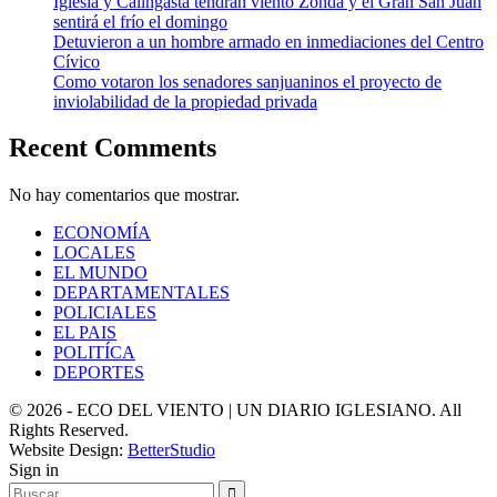
Iglesia y Calingasta tendrán viento Zonda y el Gran San Juan
sentirá el frío el domingo
Detuvieron a un hombre armado en inmediaciones del Centro
Cívico
Como votaron los senadores sanjuaninos el proyecto de
inviolabilidad de la propiedad privada
Recent Comments
No hay comentarios que mostrar.
ECONOMÍA
LOCALES
EL MUNDO
DEPARTAMENTALES
POLICIALES
EL PAIS
POLITÍCA
DEPORTES
© 2026 - ECO DEL VIENTO | UN DIARIO IGLESIANO. All
Rights Reserved.
Website Design:
BetterStudio
Sign in