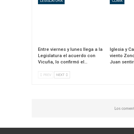
LEGISLATURA
CLIMA
Entre viernes y lunes llega a la
Iglesia y C
Legislatura el acuerdo con
viento Zond
Vicuña, lo confirmó el…
Juan sentir
PREV
NEXT
Los coment