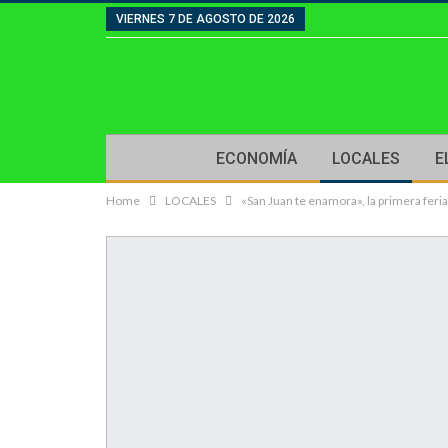
VIERNES 7 DE AGOSTO DE 2026
ECONOMÍA
LOCALES
E
Home
LOCALES
«San Juan te enamora», la primera fer