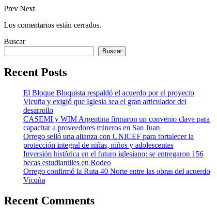
Prev
Next
Los comentarios están cerrados.
Buscar
Buscar
Recent Posts
El Bloque Bloquista respaldó el acuerdo por el proyecto
Vicuña y exigió que Iglesia sea el gran articulador del
desarrollo
CASEMI y WIM Argentina firmaron un convenio clave para
capacitar a proveedores mineros en San Juan
Orrego selló una alianza con UNICEF para fortalecer la
protección integral de niñas, niños y adolescentes
Inversión histórica en el futuro iglesiano: se entregaron 156
becas estudiantiles en Rodeo
Orrego confirmó la Ruta 40 Norte entre las obras del acuerdo
Vicuña
Recent Comments