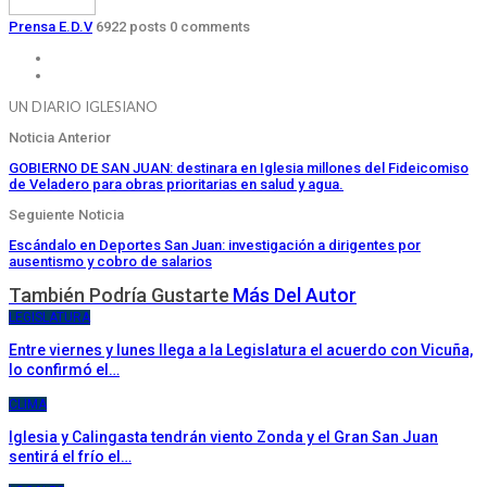
Prensa E.D.V
6922 posts
0 comments
UN DIARIO IGLESIANO
Noticia Anterior
GOBIERNO DE SAN JUAN: destinara en Iglesia millones del Fideicomiso
de Veladero para obras prioritarias en salud y agua.
Seguiente Noticia
Escándalo en Deportes San Juan: investigación a dirigentes por
ausentismo y cobro de salarios
También Podría Gustarte
Más Del Autor
LEGISLATURA
Entre viernes y lunes llega a la Legislatura el acuerdo con Vicuña,
lo confirmó el…
CLIMA
Iglesia y Calingasta tendrán viento Zonda y el Gran San Juan
sentirá el frío el…