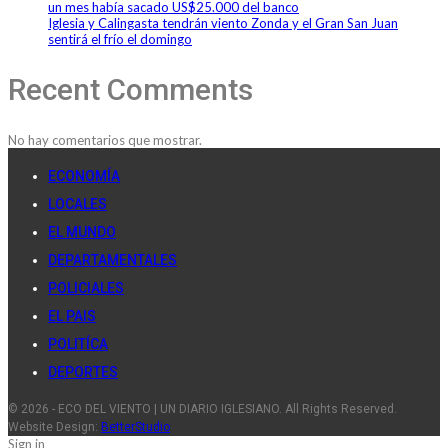
un mes había sacado US$25.000 del banco
Iglesia y Calingasta tendrán viento Zonda y el Gran San Juan
sentirá el frío el domingo
Recent Comments
No hay comentarios que mostrar.
ECONOMÍA
LOCALES
EL MUNDO
DEPARTAMENTALES
POLICIALES
EL PAIS
POLITÍCA
DEPORTES
© 2026 - ECO DEL VIENTO | UN DIARIO IGLESIANO. All Rights Reserved.
Website Design:
BetterStudio
Sign in