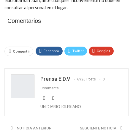
Nacional San Juan, ante cualquier inconveniente no dude en
consultar al personal en el lugar.
Comentarios
Compartir
Facebook
Twitter
Google+
WhatsApp
Email
Prensa E.D.V
6926 Posts
0
Comments
UN DIARIO IGLESIANO
NOTICIA ANTERIOR
SEGUIENTE NOTICIA