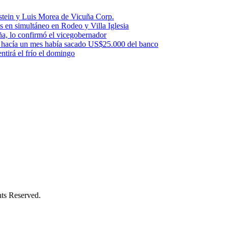
stein y Luis Morea de Vicuña Corp.
es en simultáneo en Rodeo y Villa Iglesia
uña, lo confirmó el vicegobernador
a: hacía un mes había sacado US$25.000 del banco
ntirá el frío el domingo
s Reserved.