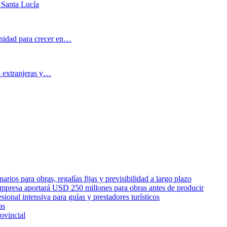
 Santa Lucía
nidad para crecer en…
s extranjeras y…
rios para obras, regalías fijas y previsibilidad a largo plazo
empresa aportará USD 250 millones para obras antes de producir
sional intensiva para guías y prestadores turísticos
os
ovincial