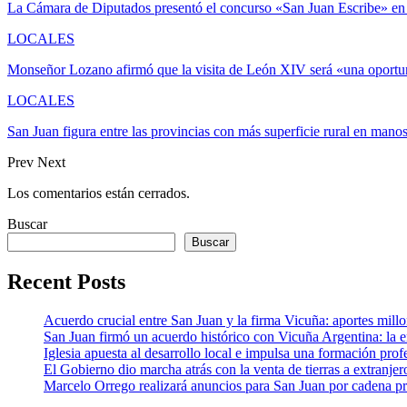
La Cámara de Diputados presentó el concurso «San Juan Escribe» en
LOCALES
Monseñor Lozano afirmó que la visita de León XIV será «una oportu
LOCALES
San Juan figura entre las provincias con más superficie rural en mano
Prev
Next
Los comentarios están cerrados.
Buscar
Buscar
Recent Posts
Acuerdo crucial entre San Juan y la firma Vicuña: aportes millona
San Juan firmó un acuerdo histórico con Vicuña Argentina: la 
Iglesia apuesta al desarrollo local e impulsa una formación profe
El Gobierno dio marcha atrás con la venta de tierras a extranjer
Marcelo Orrego realizará anuncios para San Juan por cadena pr