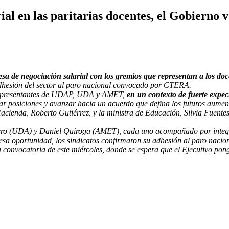
al en las paritarias docentes, el Gobierno vo
a de negociación salarial con los gremios que representan a los doce
 adhesión del sector al paro nacional convocado por CTERA.
s representantes de UDAP, UDA y AMET,
en un contexto de fuerte expec
 posiciones y avanzar hacia un acuerdo que defina los futuros aument
acienda, Roberto Gutiérrez, y la ministra de Educación, Silvia Fuente
rro (UDA) y Daniel Quiroga (AMET), cada uno acompañado por integran
 esa oportunidad, los sindicatos confirmaron su adhesión al paro nacio
a convocatoria de este miércoles, donde se espera que el Ejecutivo po