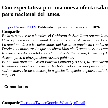
Con expectativa por una nueva oferta salari
paro nacional del lunes.
por
Prensa E.D.V
Publicada el
jueves 5 de marzo de 2026
Compartir
En la siesta de este miércoles,
el Gobierno de San Juan retomó la mes
Cívico y marca la continuidad de la discusión paritaria luego de la
La reunión reúne a las autoridades del Ejecutivo provincial con lo
Desde la administración que encabeza Marcelo Orrego buscan acercar
El cónclave está presidido por el ministro de Economía, Finanzas y H
Achem, junto a otros funcionarios del gabinete.
Por el lado gremial, asisten Patricia Quiroga (UDAP), Karina Nava
El último encuentro entre las partes había sido el viernes pasado. En
sustanciales. Desde entonces, la negociación quedó en pausa hasta l
conflicto.
Comentarios
Compartir
Facebook
Twitter
Google+
WhatsApp
Email