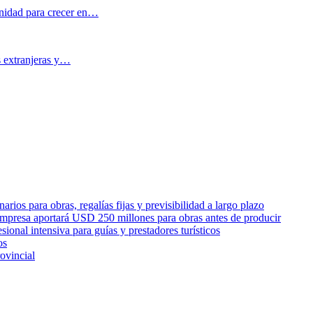
nidad para crecer en…
s extranjeras y…
rios para obras, regalías fijas y previsibilidad a largo plazo
empresa aportará USD 250 millones para obras antes de producir
sional intensiva para guías y prestadores turísticos
os
ovincial