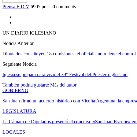
Prensa E.D.V
6905 posts
0 comments
UN DIARIO IGLESIANO
Noticia Anterior
Diputados constituyen 18 comisiones: el oficialismo retiene el control
Seguiente Noticia
Iglesia se prepara para vivir el 39° Festival del Puestero Iglesiano
También podría gustarte
Más del autor
GOBIERNO
San Juan firmó un acuerdo histórico con Vicuña Argentina: la empr
LEGISLATURA
La Cámara de Diputados presentó el concurso «San Juan Escribe» en
LOCALES