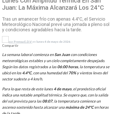
Lunes Con Amplitud Térmica En San
Juan: La Máxima Alcanzará Los 24°C
Tras un amanecer frío con apenas 4.4°C, el Servicio
Meteorológico Nacional prevé una jornada a pleno sol
y condiciones agradables hacia la tarde.
por
Prensa E.D.V
en
lunes 4 de mayo de 2026
Compartir
La semana laboral comienza en
San Juan
con condiciones
meteorológicas estables y un cielo completamente despejado.
Según los datos registrados a las
06:00 horas
, la temperatura se
ubicó en los
4.4°C
, con una humedad del
70%
y vientos leves del
sector sudeste a 4 km/h.
Para lo que resta de este lunes
4 de mayo
, el pronóstico oficial
indica una notable amplitud térmica. Se espera que, con la salida
del sol prevista para las
08:07
, la temperatura comience un
ascenso sostenido hasta alcanzar una
máxima de 24°C
en horas
de la tarde.