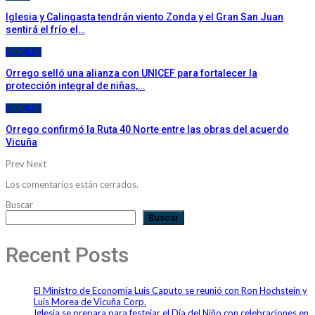
Iglesia y Calingasta tendrán viento Zonda y el Gran San Juan
sentirá el frío el…
LOCALES
Orrego selló una alianza con UNICEF para fortalecer la
protección integral de niñas,…
LOCALES
Orrego confirmó la Ruta 40 Norte entre las obras del acuerdo
Vicuña
Prev
Next
Los comentarios están cerrados.
Buscar
Buscar
Recent Posts
El Ministro de Economía Luis Caputo se reunió con Ron Hochstein y
Luis Morea de Vicuña Corp.
Iglesia se prepara para festejar el Día del Niño con celebraciones en