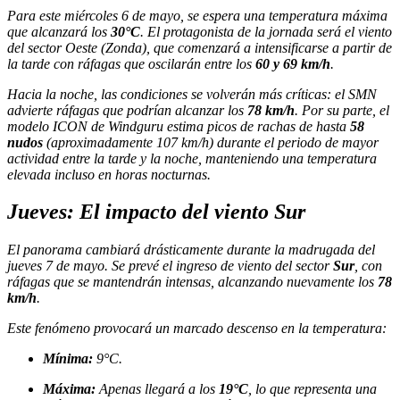
Para este miércoles 6 de mayo, se espera una temperatura máxima
que alcanzará los
30°C
. El protagonista de la jornada será el viento
del sector Oeste (Zonda), que comenzará a intensificarse a partir de
la tarde con ráfagas que oscilarán entre los
60 y 69 km/h
.
Hacia la noche, las condiciones se volverán más críticas: el SMN
advierte ráfagas que podrían alcanzar los
78 km/h
. Por su parte, el
modelo ICON de Windguru estima picos de rachas de hasta
58
nudos
(aproximadamente 107 km/h) durante el periodo de mayor
actividad entre la tarde y la noche, manteniendo una temperatura
elevada incluso en horas nocturnas.
Jueves: El impacto del viento Sur
El panorama cambiará drásticamente durante la madrugada del
jueves 7 de mayo. Se prevé el ingreso de viento del sector
Sur
, con
ráfagas que se mantendrán intensas, alcanzando nuevamente los
78
km/h
.
Este fenómeno provocará un marcado descenso en la temperatura:
Mínima:
9°C.
Máxima:
Apenas llegará a los
19°C
, lo que representa una