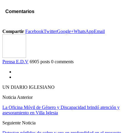
Comentarios
Compartir
Facebook
Twitter
Google+
WhatsApp
Email
Prensa E.D.V
6905 posts
0 comments
UN DIARIO IGLESIANO
Noticia Anterior
La Oficina Móvil de Género y Discapacidad brindó atención y
asesoramiento en Villa Iglesia
Seguiente Noticia
Detectan pórfidos de cobre y oro en profundidad en el proyecto