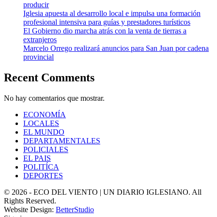
producir
Iglesia apuesta al desarrollo local e impulsa una formación
profesional intensiva para guías y prestadores turísticos
El Gobierno dio marcha atrás con la venta de tierras a
extranjeros
Marcelo Orrego realizará anuncios para San Juan por cadena
provincial
Recent Comments
No hay comentarios que mostrar.
ECONOMÍA
LOCALES
EL MUNDO
DEPARTAMENTALES
POLICIALES
EL PAIS
POLITÍCA
DEPORTES
© 2026 - ECO DEL VIENTO | UN DIARIO IGLESIANO. All
Rights Reserved.
Website Design:
BetterStudio