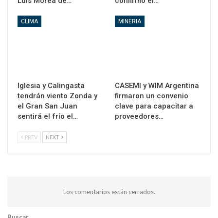
Luis Morea de…
confirmó el…
CLIMA
MINERIA
Iglesia y Calingasta
CASEMI y WIM Argentina
tendrán viento Zonda y
firmaron un convenio
el Gran San Juan
clave para capacitar a
sentirá el frío el…
proveedores…
PREV
NEXT
Los comentarios están cerrados.
Buscar